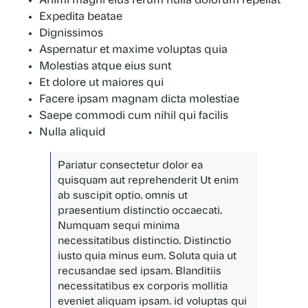
Animi magni eius rerum nulla dolorum repellat
Expedita beatae
Dignissimos
Aspernatur et maxime voluptas quia
Molestias atque eius sunt
Et dolore ut maiores qui
Facere ipsam magnam dicta molestiae
Saepe commodi cum nihil qui facilis
Nulla aliquid
Pariatur consectetur dolor
ea
quisquam aut reprehenderit Ut enim
ab suscipit optio. omnis ut
praesentium distinctio occaecati.
Numquam sequi minima
necessitatibus distinctio. Distinctio
iusto quia minus eum. Soluta quia ut
recusandae sed ipsam. Blanditiis
necessitatibus ex corporis mollitia
eveniet aliquam ipsam. id voluptas qui